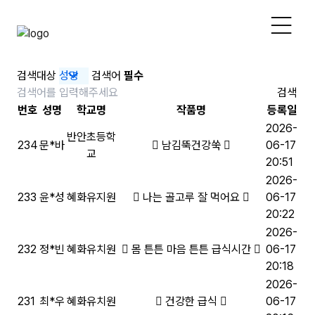
검색대상
검색어
필수
검색
번호
성명
학교명
작품명
등록일
2026-
반안초등학
234
문*바
남김뚝건강쑥
06-17
교
20:51
2026-
233
윤*성
혜화유지원
나는 골고루 잘 먹어요
06-17
20:22
2026-
232
정*빈
혜화유치원
몸 튼튼 마음 튼튼 급식시간
06-17
20:18
2026-
231
최*우
혜화유치원
건강한 급식
06-17