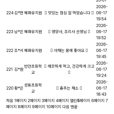
20:01
2026-
224
김*현
혜화유치원
맛있는 점심 잘 먹었습니다
06-17
19:54
2026-
223
남*은
혜화유치원
영양사, 조리사 선생님
06-17
19:52
2026-
222
조*서
혜화유치원
야채는 몸에 좋아요
06-17
19:45
2026-
반안초등학
깨끗하게 먹고, 건강하게 크고
221
김*원
06-17
교
19:24
2026-
성동초등학
220
황*은
춤추는 채소
06-17
교
18:43
처음
1
페이지
2
페이지
3
페이지
4
페이지
열린
5
페이지
6
페이지
7
페이지
8
페이지
9
페이지
10
페이지
다음
맨끝