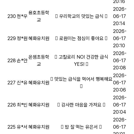
20:16
2026-
용호초등학
230
천*우
우리학교의 맛있는 급식
06-17
교
20:14
2026-
229
정*원
혜화유치원
로원이는 점심이 좋아요
06-17
20:10
2026-
온샘초등학
고칼로리 NO! 건강한 급식
228
손*안
06-17
교
YES!
20:08
2026-
맛있는 급식을 먹어서 행복해요
227
신*유
혜화유치원
06-17
20:06
2026-
226
최*빈
혜화유지원
감사한 마음을 가져요
06-17
20:04
2026-
225
유*서
혜화유치원
밥 잘 먹는 유은서
06-17