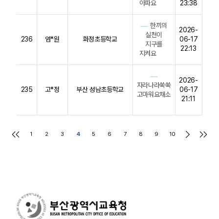
아파요
23:38
한끼의
2026-
실천이
236
엄*원
화정초등학교
06-17
지구를
22:13
지켜요
2026-
자라나라쑥쑥
235
고*정
부산 성남초등학교
06-17
고마워요채소
21:11
1
2
3
4
5
6
7
8
9
10