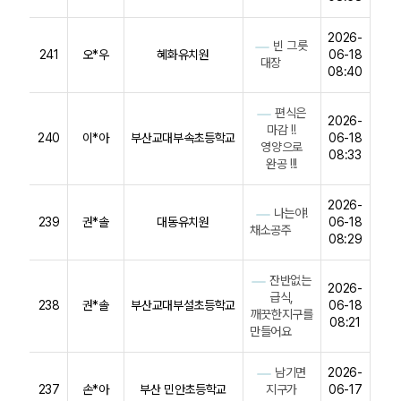
2026-
빈 그릇
241
오*우
혜화유치원
06-18
대장
08:40
편식은
2026-
마감 !!
240
이*아
부산교대부속초등학교
06-18
영양으로
08:33
완공 !!!
2026-
나는야!
239
권*솔
대동유치원
06-18
채소공주
08:29
잔반없는
2026-
급식,
238
권*솔
부산교대부설초등학교
06-18
깨끗한지구를
08:21
만들어요
남기면
2026-
237
손*아
부산 민안초등학교
지구가
06-17