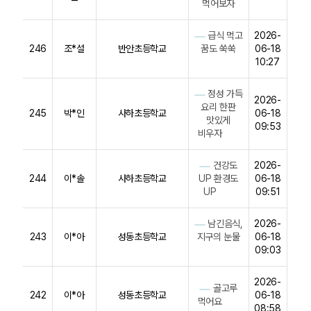
먹어보자
급식 먹고
2026-
246
조*설
반안초등학교
꿈도 쑥쑥
06-18
10:27
정성 가득
2026-
요리 한판
245
박*인
사하초등학교
06-18
맛있게
09:53
비우자
건강도
2026-
244
이*솔
사하초등학교
UP 환경도
06-18
UP
09:51
남긴음식,
2026-
243
이*아
성동초등학교
지구의 눈물
06-18
09:03
2026-
골고루
242
이*아
성동초등학교
06-18
먹어요
08:58