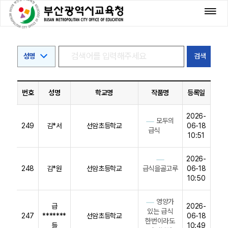
번호
성명
학교명
작품명
등록일
2026-
모두의
249
김*서
선암초등학교
06-18
급식
10:51
2026-
248
김*원
선암초등학교
급식을골고루
06-18
10:50
영양가
급
2026-
있는 급식
247
*******
선암초등학교
06-18
한번이라도
들
10:49